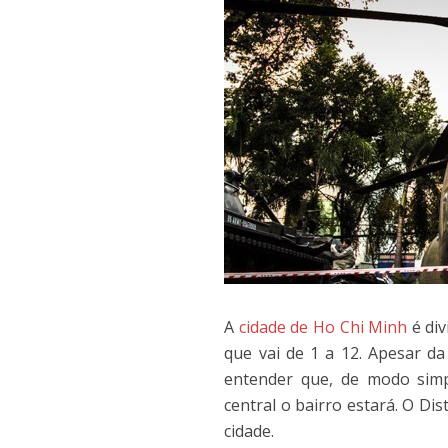
A
cidade de Ho Chi Minh
é div
que vai de 1 a 12. Apesar d
entender que, de modo simp
central o bairro estará. O Di
cidade.