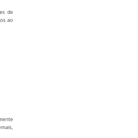
ões de
mos ao
amente
emais,