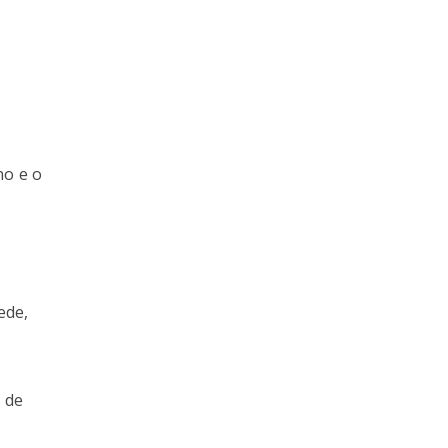
no e o
ede,
 de