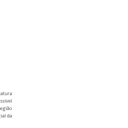
latura
ssível
egião
ial da