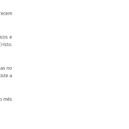
erecem
icos e
risto.
sas no
iste a
 o mês