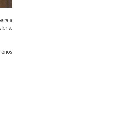
para a
elona,
menos