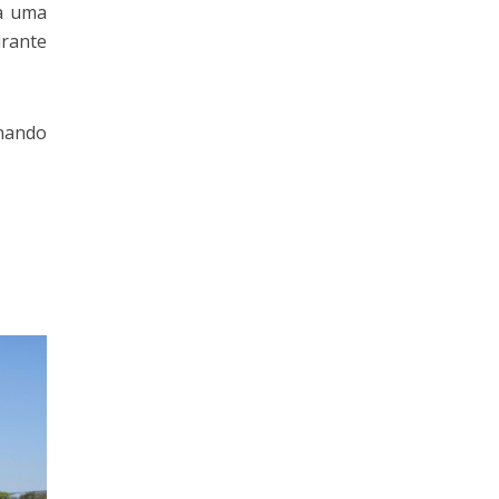
a uma
urante
onando