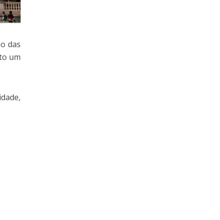
no das
nto um
idade,