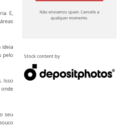
Não enviamos spam. Cancele a
ia. E,
qualquer momento.
áreas
 ideia
s pelo
Stock content by
. Isso
, onde
ao seu
 pouco