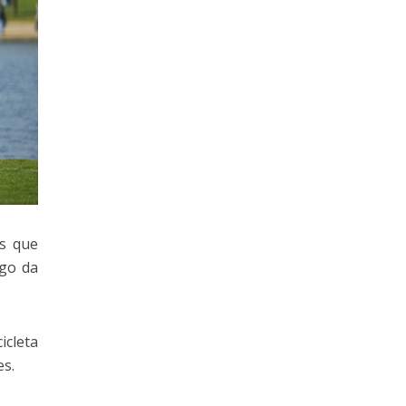
as que
igo da
icleta
es.