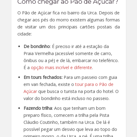
Como chegar ao Pão de Açúcar?
O Pão de Açúcar fica no bairro da Urca. Depois de
chegar aos pés do morro existem algumas formas
de visitar um dos principais cartões postais da
cidade:
De bondinho
: É preciso ir até a estação da
Praia Vermelha (acessível somente de carro,
ônibus ou a pé) e de lá, embarcar no teleférico.
É a
opção mais incrível e diferente
.
Em tours fechados:
Para um passeio com guia
em van fechada, existe o
tour para o Pão de
Açúcar
que busca o turista na porta do hotel. O
valor do bondinho está incluso no passeio.
Fazendo trilha
: Aos que tenham um bom
preparo físico, comecem a trilha pela Pista
Cláudio Coutinho, também na Urca. De lá é
possível pegar um desvio que leva ao topo do
primeiro morro, o da Urca, a pé. É uma trilha